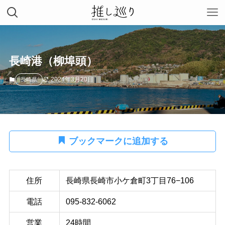
長崎港（柳埠頭）
2024年3月20日
長崎県
ブックマークに追加する
住所
長崎県長崎市小ケ倉町3丁目76−106
電話
095-832-6062
営業
24時間