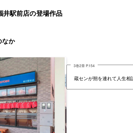
 福井駅前店の登場作品
のなか
3巻2章 P.154
蔵センが朔を連れて人生相