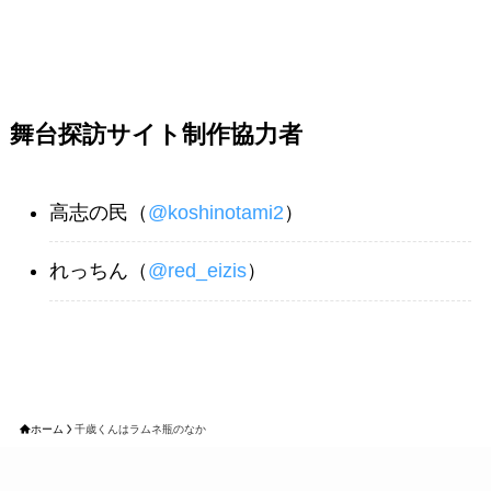
舞台探訪サイト制作協力者
高志の民（
@koshinotami2
）
れっちん（
@red_eizis
）
ホーム
千歳くんはラムネ瓶のなか