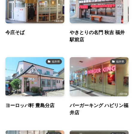
今庄そば
やきとりの名門 秋吉 福井
駅前店
福井県
福井県
ヨーロッパ軒 豊島分店
バーガーキング ハピリン福
井店